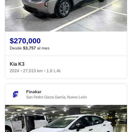
$270,000
Desde
$3,757
al mes
Kia K3
2024
27,013 km
1.6 L At
•
•
Finakar
San Pedro Garza García
,
Nuevo León