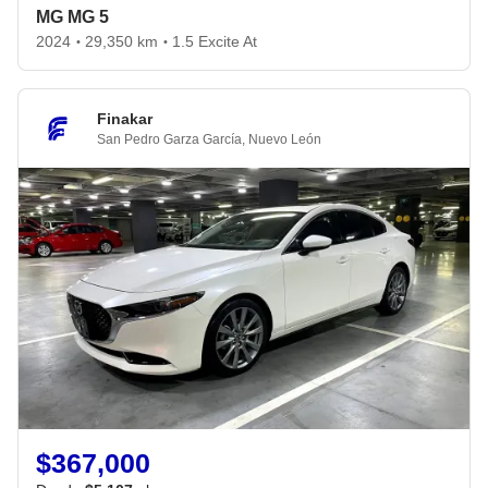
MG MG 5
2024
29,350 km
1.5 Excite At
•
•
Finakar
San Pedro Garza García
,
Nuevo León
$367,000