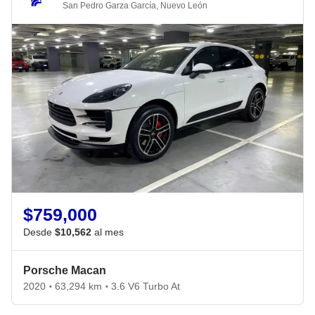
San Pedro Garza García
,
Nuevo León
$759,000
Desde
$10,562
al mes
Porsche Macan
2020
63,294 km
3.6 V6 Turbo At
•
•