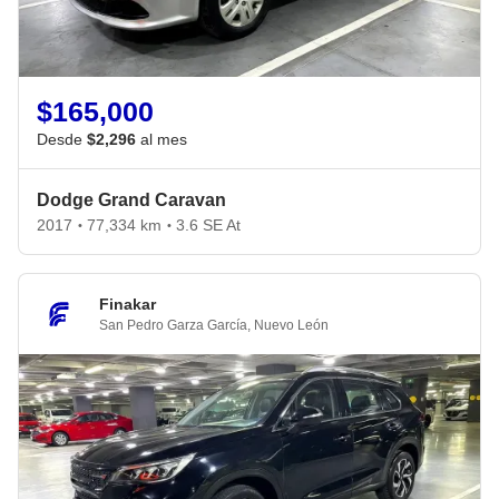
$165,000
Desde
$2,296
al mes
Dodge Grand Caravan
2017
77,334 km
3.6 SE At
•
•
Finakar
San Pedro Garza García
,
Nuevo León