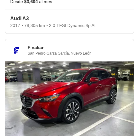
Desde
$3,604
al mes
Audi A3
2017
78,305 km
2.0 TFSI Dynamic 4p At
•
•
Finakar
San Pedro Garza García
,
Nuevo León