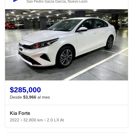
San Pedro Garza García
,
Nuevo León
$285,000
Desde
$3,966
al mes
Kia Forte
2022
32,800 km
2.0 LX At
•
•