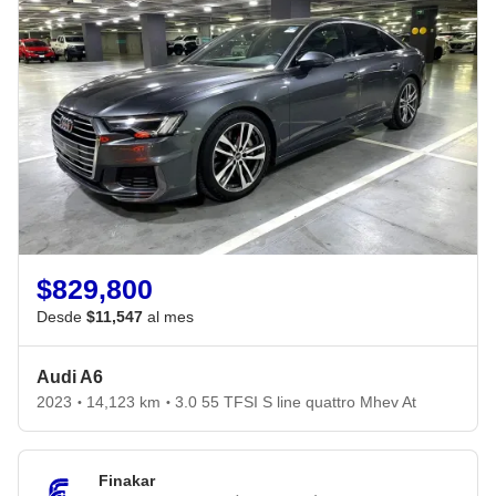
$829,800
Desde
$11,547
al mes
Audi A6
2023
14,123 km
3.0 55 TFSI S line quattro Mhev At
•
•
Finakar