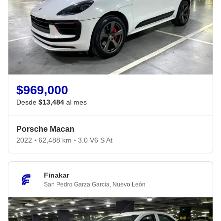
$969,000
Desde
$13,484
al mes
Porsche Macan
2022
62,488 km
3.0 V6 S At
•
•
Finakar
San Pedro Garza García
,
Nuevo León