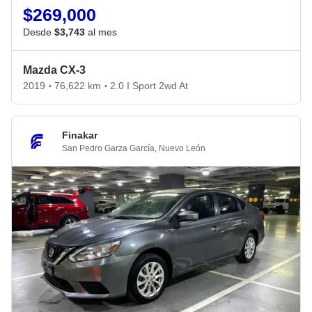
$269,000
Desde
$3,743
al mes
Mazda CX-3
2019
76,622 km
2.0 I Sport 2wd At
•
•
Finakar
San Pedro Garza García
,
Nuevo León