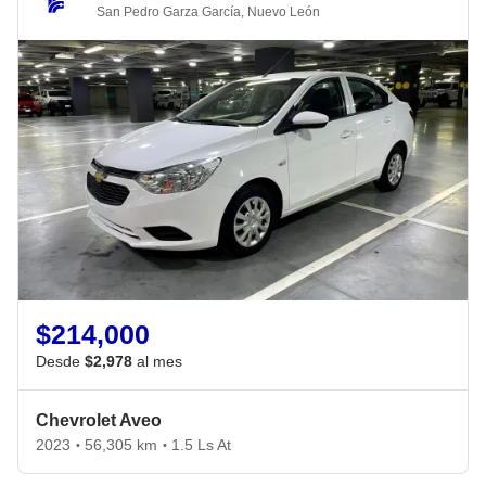
San Pedro Garza García
,
Nuevo León
$214,000
Desde
$2,978
al mes
Chevrolet Aveo
2023
56,305 km
1.5 Ls At
•
•