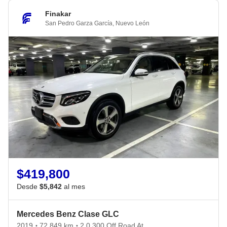
Finakar
San Pedro Garza García
,
Nuevo León
$419,800
Desde
$5,842
al mes
Mercedes Benz Clase GLC
2019
72,849 km
2.0 300 Off Road At
•
•